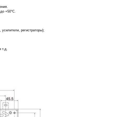
ения.
 до +50°C.
 усилители, регистраторы);
 т.д.