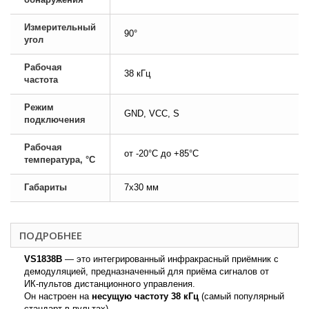
Измерительный
90°
угол
Рабочая
38 кГц
частота
Режим
GND, VCC, S
подключения
Рабочая
от -20°C до +85°C
температура, °C
Габариты
7x30 мм
ПОДРОБНЕЕ
VS1838B
— это интегрированный инфракрасный приёмник с
демодуляцией, предназначенный для приёма сигналов от
ИК-пультов дистанционного управления.
Он настроен на
несущую частоту 38 кГц
(самый популярный
стандарт в пультах).