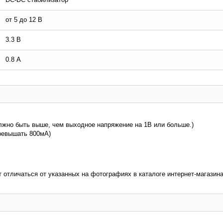
от 5 до 12 В
3.3 В
0.8 А
лжно быть выше, чем выходное напряжение на 1В или больше.)
 превышать 800мА)
т отличаться от указанных на фотографиях в каталоге интернет-магазина