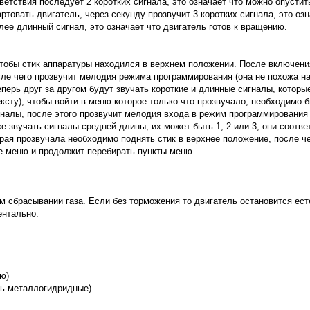
ветствия последует 2 коротких сигнала, это означает что можно опустит
артовать двигатель, через секунду прозвучит 3 коротких сигнала, это оз
лее длинный сигнал, это означает что двигатель готов к вращению.
тобы стик аппаратуры находился в верхнем положении. После включения
сле чего прозвучит мелодия режима программирования (она не похожа на
ерь друг за другом будут звучать короткие и длинные сигналы, которы
ексту), чтобы войти в меню которое только что прозвучало, необходимо 
гналы, после этого прозвучит мелодия входа в режим программирования 
е звучать сигналы средней длины, их может быть 1, 2 или 3, они соотв
орая прозвучала необходимо поднять стик в верхнее положение, после че
ое меню и продолжит перебирать пункты меню.
ом сбрасывании газа. Если без торможения то двигатель остановится ес
ентально.
ию)
ель-металлогидридные)