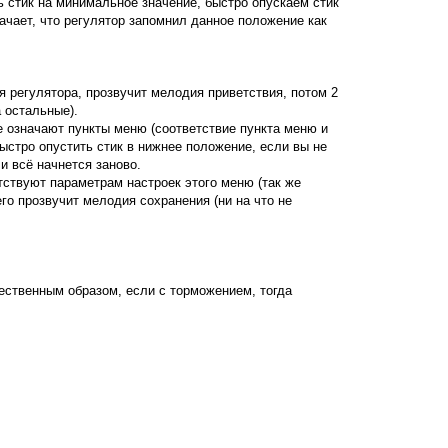
ь стик на минимальное значение, быстро опускаем стик
начает, что регулятор запомнил данное положение как
 регулятора, прозвучит мелодия приветствия, потом 2
 остальные).
е означают пункты меню (соответствие пункта меню и
быстро опустить стик в нижнее положение, если вы не
и всё начнется заново.
етствуют параметрам настроек этого меню (так же
го прозвучит мелодия сохранения (ни на что не
тественным образом, если с торможением, тогда