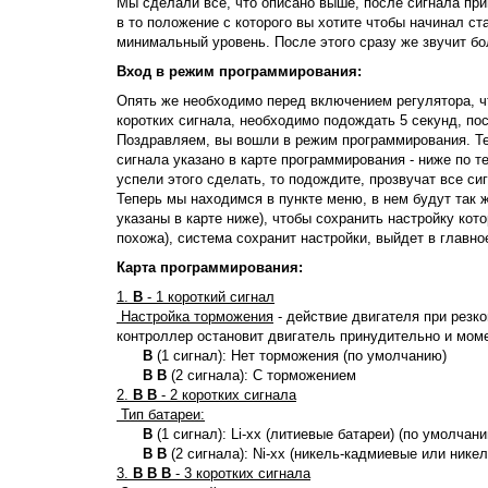
Мы сделали всё, что описано выше, после сигнала при
в то положение с которого вы хотите чтобы начинал ст
минимальный уровень. После этого сразу же звучит бо
Вход в режим программирования:
Опять же необходимо перед включением регулятора, ч
коротких сигнала, необходимо подождать 5 секунд, по
Поздравляем, вы вошли в режим программирования. Теп
сигнала указано в карте программирования - ниже по т
успели этого сделать, то подождите, прозвучат все си
Теперь мы находимся в пункте меню, в нем будут так ж
указаны в карте ниже), чтобы сохранить настройку кот
похожа), система сохранит настройки, выйдет в главн
Карта программирования:
1.
B
- 1 короткий сигнал
Настройка торможения
- действие двигателя при резк
контроллер остановит двигатель принудительно и мом
B
(1 сигнал): Нет торможения (по умолчанию)
B B
(2 сигнала): С торможением
2.
B B
- 2 коротких сигнала
Тип батареи:
B
(1 сигнал): Li-хх (литиевые батареи) (по умолчан
B B
(2 сигнала): Ni-хх (никель-кадмиевые или ник
3.
B B B
- 3 коротких сигнала