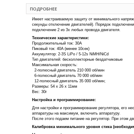
ПОДРОБНЕЕ
Имеет настраиваемую защиту от минимального напряжен
секунды отключение двигателей). Порядок подключени
подключение 2 из 3х любых провода двигателя.
Технические характеристики:
Продолжительный ток: 30A
Пиковый ток: 40A (менее 10сек)
Аккумулятор: 2-3S LiPo / 5-12s NiMH/NiCd
Тип двигателей: бесколлекторные бездатчиковые
Максимальная скорость:
2-полюсный двигатель 210 000 об/мин
6-полюсный двигатель 70 000 об/мин
12-полюсный двигатель 35 000 об/мин;
Размеры: 54 x 26 x 11мм
Вес: 30г
Настройка и программирование:
Для настройки и программирование регулятора, его не
аппаратуры на максимум, включить аппаратуру.
После этого подаем питание на регулятор. При этом д
Калибровка минимального уровня стика (необходи