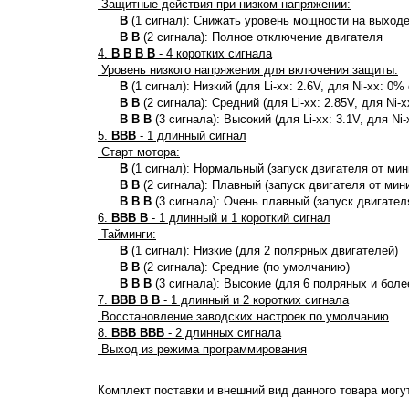
Защитные действия при низком напряжении:
B
(1 сигнал): Снижать уровень мощности на выход
B B
(2 сигнала): Полное отключение двигателя
4.
B B B B
- 4 коротких сигнала
Уровень низкого напряжения для включения защиты:
B
(1 сигнал): Низкий (для Li-xx: 2.6V, для Ni-xx:
B B
(2 сигнала): Средний (для Li-xx: 2.85V, для N
B B B
(3 сигнала): Высокий (для Li-xx: 3.1V, для 
5.
BBB
- 1 длинный сигнал
Старт мотора:
B
(1 сигнал): Нормальный (запуск двигателя от мин
B B
(2 сигнала): Плавный (запуск двигателя от мин
B B B
(3 сигнала): Очень плавный (запуск двигател
6.
BBB B
- 1 длинный и 1 короткий сигнал
Тайминги:
B
(1 сигнал): Низкие (для 2 полярных двигателей)
B B
(2 сигнала): Средние (по умолчанию)
B B B
(3 сигнала): Высокие (для 6 полряных и боле
7.
BBB B B
- 1 длинный и 2 коротких сигнала
Восстановление заводских настроек по умолчанию
8.
BBB BBB
- 2 длинных сигнала
Выход из режима программирования
Комплект поставки и внешний вид данного товара могу