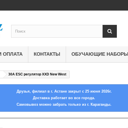
И ОПЛАТА
КОНТАКТЫ
ОБУЧАЮЩИЕ НАБОР
30A ESC регулятор XXD New West
Друзья, филиал в г. Астане закрыт с 25 июня 2026г.
Доставка работает во все города.
Самовывоз можно забрать только из г. Караганды.