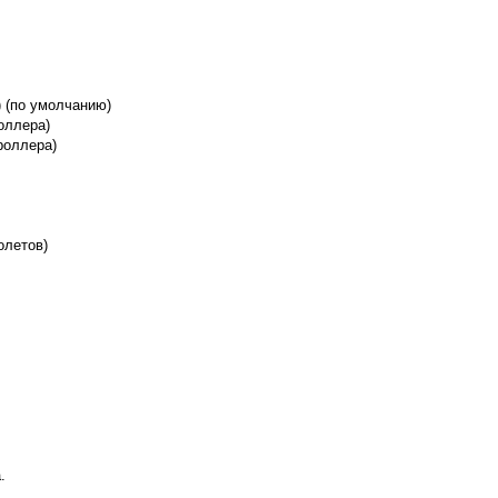
) (по умолчанию)
роллера)
троллера)
олетов)
.