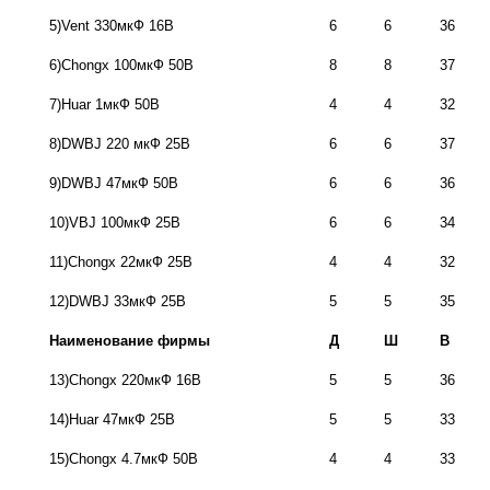
5)Vent 330мкФ 16В
6
6
36
6)Chongx 100мкФ 50В
8
8
37
7)Huar 1мкФ 50В
4
4
32
8)DWBJ 220 мкФ 25В
6
6
37
9)DWBJ 47мкФ 50В
6
6
36
10)VBJ 100мкФ 25В
6
6
34
11)Chongx 22мкФ 25В
4
4
32
12)DWBJ 33мкФ 25В
5
5
35
Наименование фирмы
Д
Ш
В
13)Chongx 220мкФ 16В
5
5
36
14)Huar 47мкФ 25В
5
5
33
15)Chongx 4.7мкФ 50В
4
4
33