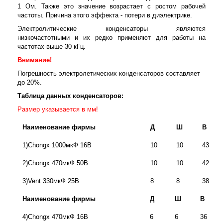
1 Ом. Также это значение возрастает с ростом рабочей
частоты. Причина этого эффекта - потери в диэлектрике.
Электролитические конденсаторы являются
низкочастотными и их редко применяют для работы на
частотах выше 30 кГц.
Внимание!
Погрешность электролетических конденсаторов составляет
до 20%.
Таблица данных конденсаторов:
Размер указывается в мм!
Наименование фирмы
Д
Ш
В
1)Chongx 1000мкФ 16В
10
10
43
2)Chongx 470мкФ 50В
10
10
42
3)Vent 330мкФ 25В
8
8
38
Наименование фирмы
Д
Ш
В
4)Chongx 470мкФ 16В
6
6
36