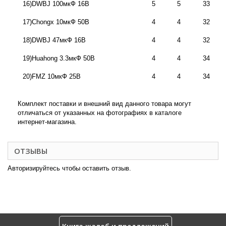
16)DWBJ 100мкФ 16В
5
5
33
17)Chongx 10мкФ 50В
4
4
32
18)DWBJ 47мкФ 16В
4
4
32
19)Huahong 3.3мкФ 50В
4
4
34
20)FMZ 10мкФ 25В
4
4
34
Комплект поставки и внешний вид данного товара могут
отличаться от указанных на фотографиях в каталоге
интернет-магазина.
ОТЗЫВЫ
Авторизируйтесь чтобы оставить отзыв.