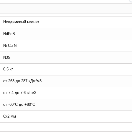
Неодимовый магнит
NdFeB
Ni-Cu-Ni
N35
0.5 кг
от 263 до 287 кДж/м3
от 7.4 до 7.6 г/см3
от -60°C до +80°C
6х2 мм