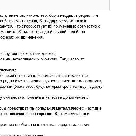
х элементов, как железо, бор и неодим, предают им
войства магнетизма, благодаря чему их можно
жаются, что способствует их применению совместно с
 магнита обладает гораздо большей силой, по
 сферах их применения.
 и внутренних жестких дисков;
я на металлических объектах. Так, часто их
упаковки;
 способны отлично использоваться в качестве
 рода объекты, используя их в качестве головоломок;
ений (браслетов, бус), которые крепятся друг к другу
у они весьма полезны в качестве дополнения к
тобы предотвратить попадания металлических частиц в
т от возникновения взрывов. В этом случае они
прежние свойства магнетизма, зарядив их своим
ариантах их применения.