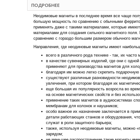
ПОДРОБНЕЕ
Неодимовые магниты в последнее время все чаще получ
большую мощность по сравнению с обычными ферритовы
применять даже с такими материалами, которые имеют
материалами для создания сильного магнитного поля. 
сравнению с гораздо большим размером обычного магни
Направления, где неодиновые магниты имеют наиболь
всего в различного рода технике - так, их част
в качестве сувенирных изделий, где они с одно
применяют для производства магнитов для холо
благодаря им можно легко скрепить подарочную у
существуют различные разновидности неодимовы
увлечения, при котором благодаря их магнетиче
еще большая их популярность возросла во время
на основе магнетических свойств и без использ
применение таких магнитов в аудиосистемах сп
мембранам для колонок и наушников;
особо важное их назначение заключается в прим
детали работающих станков и оборудования, что
служат в роли защитного барьера;
также, используя неодимовые магниты, можно «
зарядом;
не меньшее распространение такие магниты имею