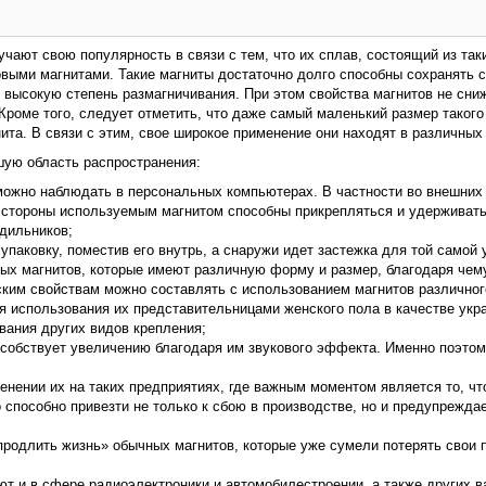
ают свою популярность в связи с тем, что их сплав, состоящий из таки
ми магнитами. Такие магниты достаточно долго способны сохранять с
 высокую степень размагничивания. При этом свойства магнитов не сни
Кроме того, следует отметить, что даже самый маленький размер такого
та. В связи с этим, свое широкое применение они находят в различных
шую область распространения:
о можно наблюдать в персональных компьютерах. В частности во внешних
й стороны используемым магнитом способны прикрепляться и удерживатьс
дильников;
паковку, поместив его внутрь, а снаружи идет застежка для той самой 
х магнитов, которые имеют различную форму и размер, благодаря чему
ским свойствам можно составлять с использованием магнитов различного
 использования их представительницами женского пола в качестве украш
ования других видов крепления;
особствует увеличению благодаря им звукового эффекта. Именно поэтом
енении их на таких предприятиях, где важным моментом является то, ч
 способно привезти не только к сбою в производстве, но и предупреждае
продлить жизнь» обычных магнитов, которые уже сумели потерять свои 
т и в сфере радиоэлектроники и автомобилестроении, а также других в