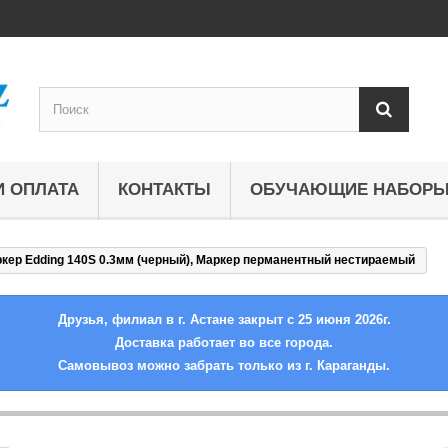
И ОПЛАТА
КОНТАКТЫ
ОБУЧАЮЩИЕ НАБОР
кер Edding 140S 0.3мм (черный), Маркер перманентный нестираемый
Друзья, филиал в г. Астане закрыт с 25 июня 2026г.
Доставка работает во все города.
Самовывоз можно забрать только из г. Караганды.