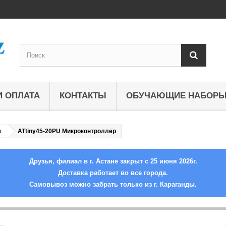
И ОПЛАТА
КОНТАКТЫ
ОБУЧАЮЩИЕ НАБОР
ы
ATtiny45-20PU Микроконтроллер
Друзья, филиал в г. Астане закрыт с 25 июня 2026г.
Доставка работает во все города.
Самовывоз можно забрать только из г. Караганды.