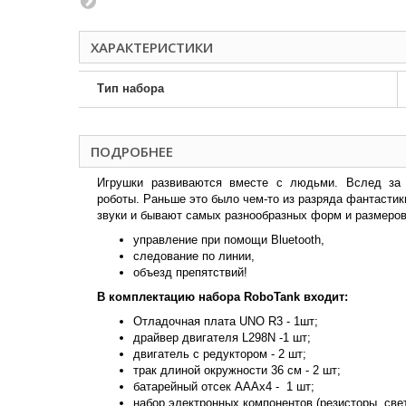
ХАРАКТЕРИСТИКИ
Тип набора
ПОДРОБНЕЕ
Игрушки развиваются вместе с людьми. Вслед за 
роботы. Раньше это было чем-то из разряда фантастик
звуки и бывают самых разнообразных форм и размеро
управление при помощи Bluetooth,
следование по линии,
объезд препятствий!
В комплектацию набора
RoboTank
входит:
Отладочная плата UNO R3 - 1шт;
драйвер двигателя L298N -1 шт;
двигатель с редуктором - 2 шт;
трак длиной окружности 36 см - 2 шт;
батарейный отсек АААх4 - 1 шт;
набор электронных компонентов (резисторы, свет