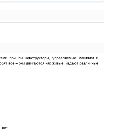
тами пришли конструкторы, управляемые машинки и
юбят все – они двигаются как живые, издают различные
1 шт;