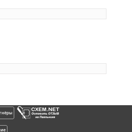
тнёры
ние