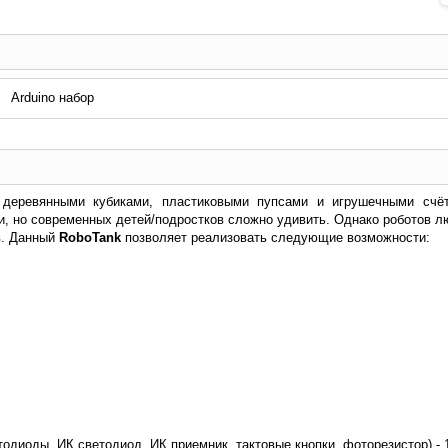
Arduino набор
деревянными кубиками, пластиковыми пупсами и игрушечными счё
и, но современных детей/подростков сложно удивить. Однако роботов л
в. Данный
RoboTank
позволяет реализовать следующие возможности:
одиоды, ИК светодиод, ИК приемник, тактовые кнопки, фоторезистор) - 