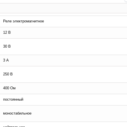
Реле электромагнитное
12 В
30 В
3 А
250 В
400 Ом
постоянный
моностабильное