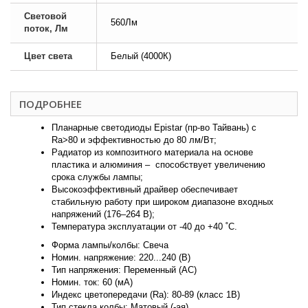
Световой
560Лм
поток, Лм
Цвет света
Белый (4000К)
ПОДРОБНЕЕ
Планарные светодиоды Epistar (пр-во Тайвань) с
Ra>80 и эффективностью до 80 лм/Вт;
Радиатор из композитного материала на основе
пластика и алюминия – способствует увеличению
срока службы лампы;
Высокоэффективный драйвер обеспечивает
стабильную работу при широком диапазоне входных
напряжений (176–264 В);
Температура эксплуатации от -40 до +40 ˚С.
Форма лампы/колбы: Свеча
Номин. напряжение: 220...240 (В)
Тип напряжения: Переменный (AC)
Номин. ток: 60 (мА)
Индекс цветопередачи (Ra): 80-89 (класс 1B)
Тип стекла колбы: Матовый (-ая)