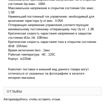
состоянии Iкр.макс.: 168А
Максимальное напряжение в открытом состоянии Uос.макс.:
1.5В
Наименьший постоянный ток управления, необходимый для
включения тиристора Iу.от.мин.: 0.05А
Отпирающее напряжение управления,соответствующее
минимальному постоянному отпирающему току Uу.от.: 1.3В
Критическая скорость нарастания напряжения в закрытом
состоянии dUзс./dt: 10В/мкс
Критическая скорость нарастания тока в открытом состоянии
dI/dt: 10А/мкс
Время включения tвкл.: 2мкс
Рабочая температура: -40…125С
Корпус: to220ab
Комплект поставки и внешний вид данного товара могут
отличаться от указанных на фотографиях в каталоге
интернет-магазина.
ОТЗЫВЫ
Авторизируйтесь чтобы оставить отзыв.