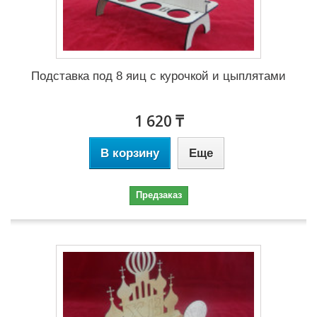
Подставка под 8 яиц с курочкой и цыплятами
1 620 ₸
В корзину
Еще
Предзаказ