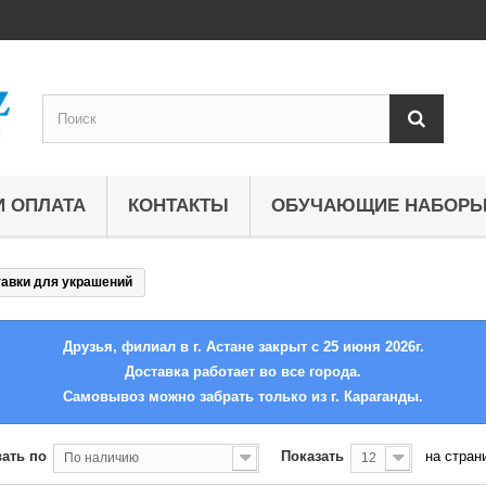
И ОПЛАТА
КОНТАКТЫ
ОБУЧАЮЩИЕ НАБОР
авки для украшений
Друзья, филиал в г. Астане закрыт с 25 июня 2026г.
Доставка работает во все города.
Самовывоз можно забрать только из г. Караганды.
ать по
Показать
на стран
По наличию
12