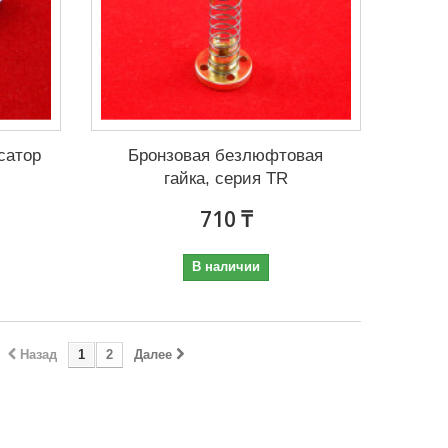
сатор
Бронзовая безлюфтовая
гайка, серия TR
710 ₸
В наличии
Назад
1
2
Далее