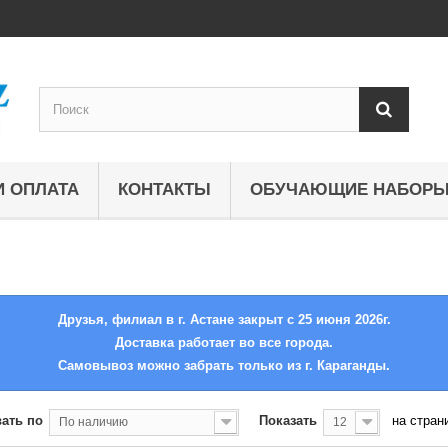
И ОПЛАТА
КОНТАКТЫ
ОБУЧАЮЩИЕ НАБОР
Друзья, филиал в г. Астане закрыт с 25 июня 2026г.
Доставка работает во все города.
Самовывоз можно забрать только из г. Караганды.
ать по
Показать
на стран
По наличию
12