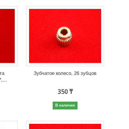
та
Зубчатое колесо, 26 зубцов
...
350 ₸
В наличии