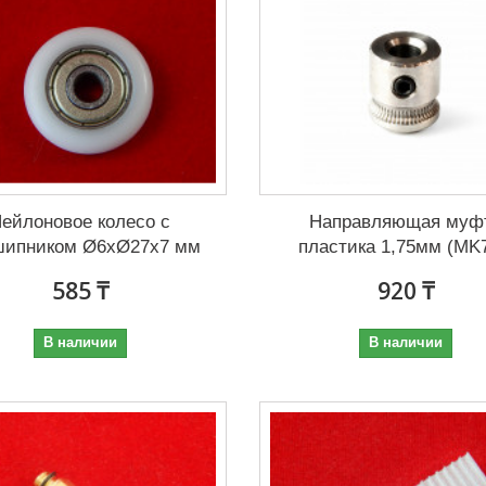
ейлоновое колесо с
Направляющая муф
шипником Ø6xØ27x7 мм
пластика 1,75мм (MK7,
585 ₸
920 ₸
В наличии
В наличии