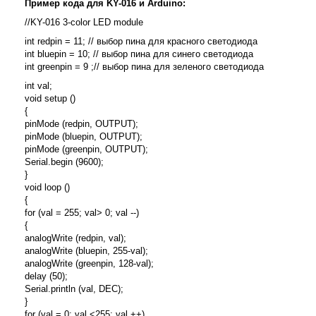
Пример кода для KY-016 и Arduino:
//KY-016 3-color LED module
int redpin = 11; // выбор пина для красного светодиода
int bluepin = 10; // выбор пина для синего светодиода
int greenpin = 9 ;// выбор пина для зеленого светодиода
int val;
void setup ()
{
pinMode (redpin, OUTPUT);
pinMode (bluepin, OUTPUT);
pinMode (greenpin, OUTPUT);
Serial.begin (9600);
}
void loop ()
{
for (val = 255; val> 0; val --)
{
analogWrite (redpin, val);
analogWrite (bluepin, 255-val);
analogWrite (greenpin, 128-val);
delay (50);
Serial.println (val, DEC);
}
for (val = 0; val <255; val ++)