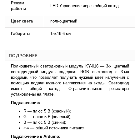
Режим
LED Управление через общий катод
работы
Цвет света
полноцветный
Габариты
15x19.6 мм
ПОДРОБНЕЕ
Полноцветный светодиодный модуль KY-016 — 3-х цветный
светодиодный модуль содержит RGB светодиод с 3-мя
входами, что позволяет получать нужный цвет излучения с
помощью подачи нужного напряжения на входы. Светодиод
имеет общий катод. Ограничительные резисторы
установлены на плате.
Подключение:
R — плюс 5 В (красный);
G — плюс 5 В (зеленый);
B — плюс 5 В (синий);
«-» — общий источника питания.
Подключение к Arduino: