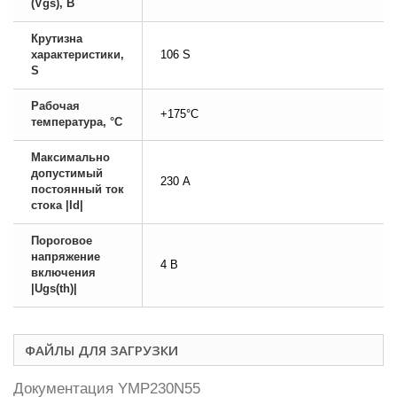
(Vgs), В
Крутизна
характеристики,
106 S
S
Рабочая
+175°C
температура, °C
Максимально
допустимый
230 А
постоянный ток
стока |Id|
Пороговое
напряжение
4 В
включения
|Ugs(th)|
ФАЙЛЫ ДЛЯ ЗАГРУЗКИ
Документация YMP230N55