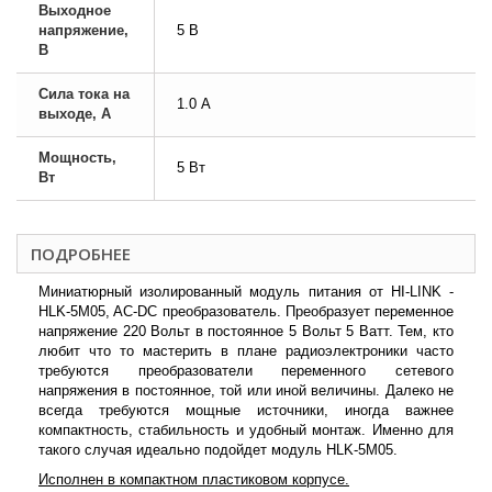
Выходное
напряжение,
5 В
В
Сила тока на
1.0 А
выходе, А
Мощность,
5 Вт
Вт
ПОДРОБНЕЕ
Миниатюрный изолированный модуль питания от HI-LINK -
HLK-5M05, AC-DC преобразователь. Преобразует переменное
напряжение 220 Вольт в постоянное 5 Вольт 5 Ватт. Тем, кто
любит что то мастерить в плане радиоэлектроники часто
требуются преобразователи переменного сетевого
напряжения в постоянное, той или иной величины. Далеко не
всегда требуются мощные источники, иногда важнее
компактность, стабильность и удобный монтаж. Именно для
такого случая идеально подойдет модуль HLK-5M05.
Исполнен в компактном пластиковом корпусе.