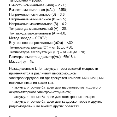
Типоразмер – 18650;
Емкость номинальная (мАч) – 2500;
Емкость минимальная (мАч) – 2450;
Напряжение номинальное (В) – 3.6;
Напряжение минимальное (В) – 2.5;
Напряжение максимальное (В) – 4.2;
Ток разряда максимальный (А) – 20;
Ток заряда максимальный (А) – 4.0;
Метод заряда – CC/CV;
Внутреннее сопротивление (мОм) – <30;
Температура заряда (Cº) – от 10 до +50;
Температура эксплуатации (Cº) – от -20 до +70;
Размеры: высота и диаметр(мм)– 65x18.4;
Масса (гр) – 45.
Незащищенные Li-Ion аккумуляторы высокой мощности
применяются в различном высокомощном
электрооборудовании где требуется компактный и мощный
источник питания таком как:
- аккумуляторные батареи для шуруповертов и другого
аккумуляторного электроинструмента;
- аккумуляторные батареи для электронных сигарет;
- аккумуляторные батареи для квадрокоптеров и других
радиомоделей
и во многих других областях.