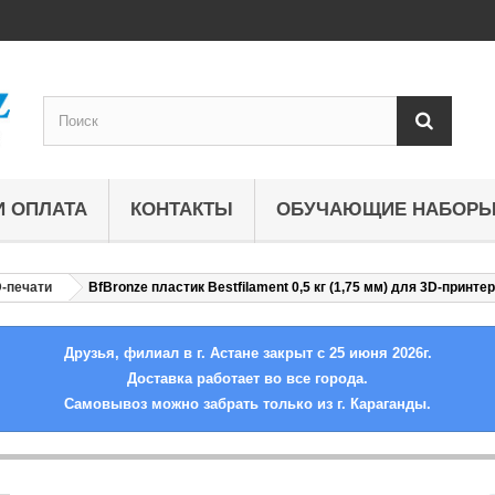
И ОПЛАТА
КОНТАКТЫ
ОБУЧАЮЩИЕ НАБОР
-печати
BfBronze пластик Bestfilament 0,5 кг (1,75 мм) для 3D-принте
Друзья, филиал в г. Астане закрыт с 25 июня 2026г.
Доставка работает во все города.
Самовывоз можно забрать только из г. Караганды.